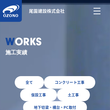
尾園建設株式会社
WORKS
施工実績
全て
コンクリート工事
仮設工事
土工事
地下切梁・構台・PC取付