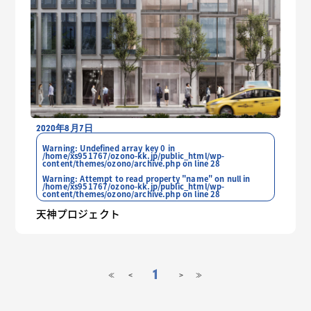
2020年8月7日
Warning
: Undefined array key 0 in
/home/xs951767/ozono-kk.jp/public_html/wp-
content/themes/ozono/archive.php
on line
28
Warning
: Attempt to read property "name" on null in
/home/xs951767/ozono-kk.jp/public_html/wp-
content/themes/ozono/archive.php
on line
28
天神プロジェクト
1
<
>
≪
≫