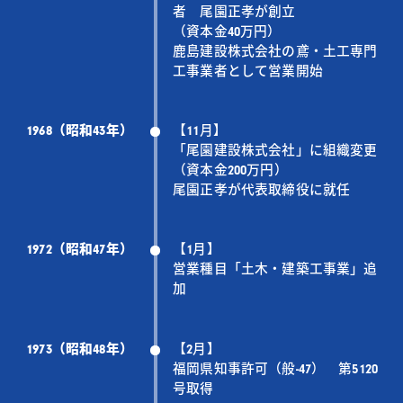
者 尾園正孝が創立
（資本金40万円）
鹿島建設株式会社の鳶・土工専門
工事業者として営業開始
1968（昭和43年）
【11月】
「尾園建設株式会社」に組織変更
（資本金200万円）
尾園正孝が代表取締役に就任
1972（昭和47年）
【1月】
営業種目「土木・建築工事業」追
加
1973（昭和48年）
【2月】
福岡県知事許可（般-47） 第5120
号取得