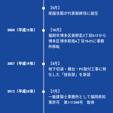
【5月】
尾園浩範が代表取締役に就任
2000（平成12年）
【10月】
福岡市博多区美野島2丁目5-17から
博多区博多駅南6丁目15-21に事務
所移転
2007（平成19年）
【4月】
地下切梁・構台・PC取付工事に特
化した「技術部」を新設
2012（平成24年）
【7月】
一級建築士事務所として福岡県知
事許可 第1-11345号 取得