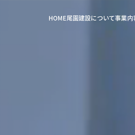
HOME
尾園建設について
事業内