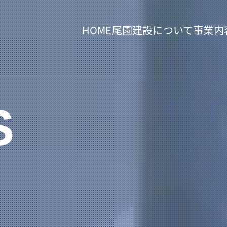
HOME
尾園建設について
事業内
S