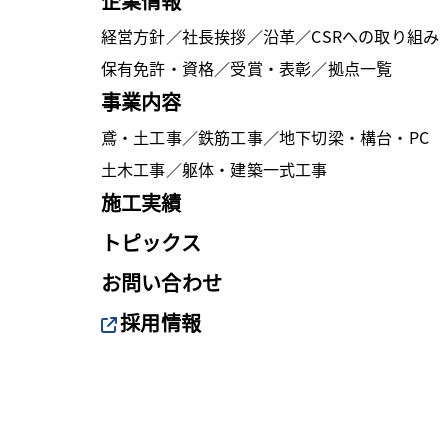
企業情報
経営方針
／
社長挨拶
／
沿革
／
CSRへの取り組み
保有免許・資格
／
受賞・表彰
／
拠点一覧
事業内容
鳶・土工事
／
鉄筋工事
／
地下切梁・構台・PC
土木工事
／
躯体・建築一式工事
施工実績
トピックス
お問い合わせ
採用情報