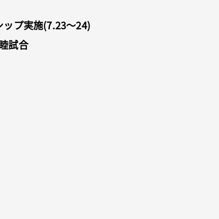
プ実施(7.23～24)
睦試合